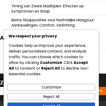
Timing van Zware Maaltijden: Effecten op
Symptomen en Slaap
Beste Slaapposities voor Nachtelijke Maagzuur:
Aanbevelingen, Comfort, Verlichting
We respect your privacy
Archief
March 2026
Cookies help us improve your experience,
deliver personalized content, and analyze
February 2026
traffic. You can choose which cookies to
allow by clicking
Customize
. Click
Accept
All
to consent or
Reject All
to decline non-
essential cookies.
Zoeken
Customize
Search
for:
Reject All