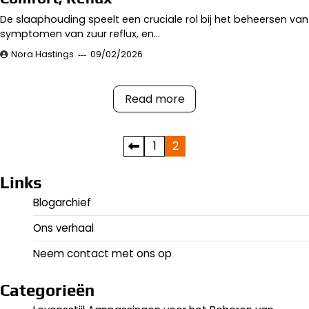
De slaaphouding speelt een cruciale rol bij het beheersen van
symptomen van zuur reflux, en…
Nora Hastings
09/02/2026
Read more
Posts
1
2
pagination
Links
Blogarchief
Ons verhaal
Neem contact met ons op
Categorieën