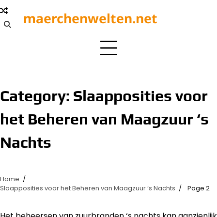
Skip
maerchenwelten.net
to
content
Category:
Slaapposities voor
het Beheren van Maagzuur ‘s
Nachts
Home
Slaapposities voor het Beheren van Maagzuur ‘s Nachts
Page 2
Het beheersen van zuurbranden ‘s nachts kan aanzienlijk