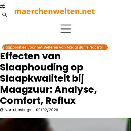
Skip
maerchenwelten.net
to
content
Slaapposities voor het Beheren van Maagzuur 's Nachts
Effecten van
Slaaphouding op
Slaapkwaliteit bij
Maagzuur: Analyse,
Comfort, Reflux
Nora Hastings
09/02/2026