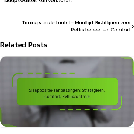
slaapkwaliteit kan verstoren.
Timing van de Laatste Maaltijd: Richtlijnen voor
Post
Refluxbeheer en Comfort
navigation
Related Posts