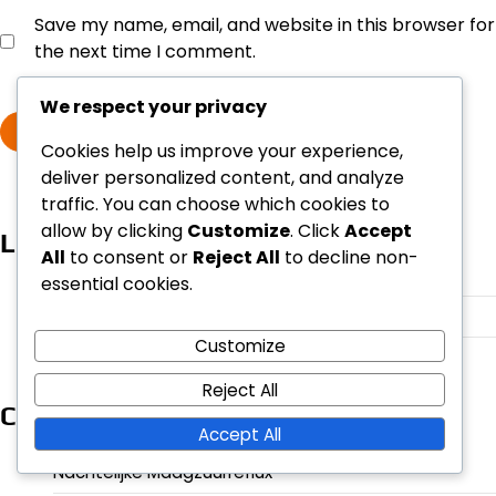
Save my name, email, and website in this browser for
the next time I comment.
We respect your privacy
Cookies help us improve your experience,
deliver personalized content, and analyze
traffic. You can choose which cookies to
allow by clicking
Customize
. Click
Accept
Links
All
to consent or
Reject All
to decline non-
Blogarchief
essential cookies.
Ons verhaal
Customize
Neem contact met ons op
Reject All
Categorieën
Accept All
Levensstijl Aanpassingen voor het Beheren van
Nachtelijke Maagzuurreflux