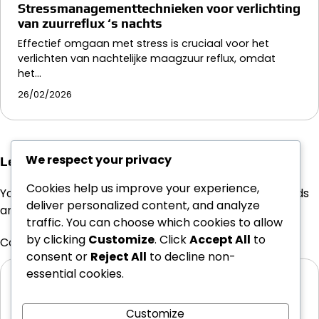
Stressmanagementtechnieken voor verlichting
van zuurreflux ‘s nachts
Effectief omgaan met stress is cruciaal voor het
verlichten van nachtelijke maagzuur reflux, omdat
het…
26/02/2026
We respect your privacy
Leave a Reply
Cookies help us improve your experience,
Your email address will not be published.
Required fields
deliver personalized content, and analyze
are marked
*
traffic. You can choose which cookies to allow
by clicking
Customize
. Click
Accept All
to
Comment
*
consent or
Reject All
to decline non-
essential cookies.
Customize