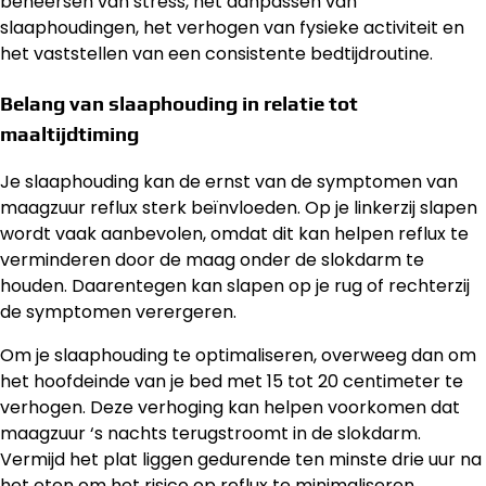
beheersen van stress, het aanpassen van
slaaphoudingen, het verhogen van fysieke activiteit en
het vaststellen van een consistente bedtijdroutine.
Belang van slaaphouding in relatie tot
maaltijdtiming
Je slaaphouding kan de ernst van de symptomen van
maagzuur reflux sterk beïnvloeden. Op je linkerzij slapen
wordt vaak aanbevolen, omdat dit kan helpen reflux te
verminderen door de maag onder de slokdarm te
houden. Daarentegen kan slapen op je rug of rechterzij
de symptomen verergeren.
Om je slaaphouding te optimaliseren, overweeg dan om
het hoofdeinde van je bed met 15 tot 20 centimeter te
verhogen. Deze verhoging kan helpen voorkomen dat
maagzuur ‘s nachts terugstroomt in de slokdarm.
Vermijd het plat liggen gedurende ten minste drie uur na
het eten om het risico op reflux te minimaliseren.