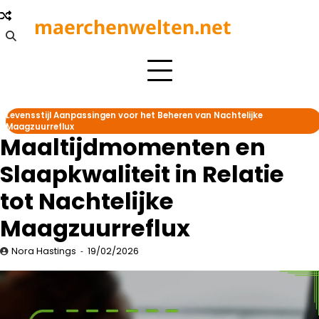
Skip
maerchenwelten.net
to
content
Levensstijl Aanpassingen voor het Beheren van Nachtelijke
Maagzuurreflux
Maaltijdmomenten en
Slaapkwaliteit in Relatie
tot Nachtelijke
Maagzuurreflux
Nora Hastings
19/02/2026