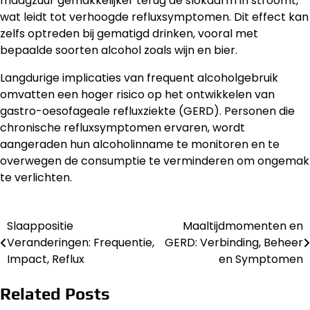
maagzuur gemakkelijker terug de slokdarm in stroomt,
wat leidt tot verhoogde refluxsymptomen. Dit effect kan
zelfs optreden bij gematigd drinken, vooral met
bepaalde soorten alcohol zoals wijn en bier.
Langdurige implicaties van frequent alcoholgebruik
omvatten een hoger risico op het ontwikkelen van
gastro-oesofageale refluxziekte (GERD). Personen die
chronische refluxsymptomen ervaren, wordt
aangeraden hun alcoholinname te monitoren en te
overwegen de consumptie te verminderen om ongemak
te verlichten.
Slaappositie
Maaltijdmomenten en
Post
Veranderingen: Frequentie,
GERD: Verbinding, Beheer
navigation
Impact, Reflux
en Symptomen
Related Posts