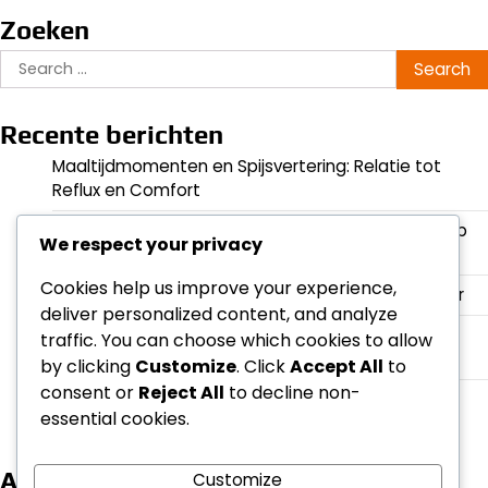
Zoeken
Search
for:
Recente berichten
Maaltijdmomenten en Spijsvertering: Relatie tot
Reflux en Comfort
Maaltijdplanningstrategieën voor een betere slaap
We respect your privacy
bij nachtelijke maagzuur reflux
Cookies help us improve your experience,
Slaappositie en GERD: Relatie, Symptomen, Beheer
deliver personalized content, and analyze
Timing van Zware Maaltijden: Effecten op
traffic. You can choose which cookies to allow
Symptomen en Slaap
by clicking
Customize
. Click
Accept All
to
consent or
Reject All
to decline non-
Beste Slaapposities voor Nachtelijke Maagzuur:
essential cookies.
Aanbevelingen, Comfort, Verlichting
Archief
Customize