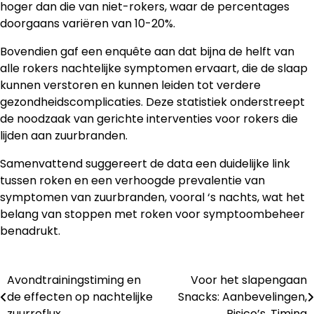
hoger dan die van niet-rokers, waar de percentages
doorgaans variëren van 10-20%.
Bovendien gaf een enquête aan dat bijna de helft van
alle rokers nachtelijke symptomen ervaart, die de slaap
kunnen verstoren en kunnen leiden tot verdere
gezondheidscomplicaties. Deze statistiek onderstreept
de noodzaak van gerichte interventies voor rokers die
lijden aan zuurbranden.
Samenvattend suggereert de data een duidelijke link
tussen roken en een verhoogde prevalentie van
symptomen van zuurbranden, vooral ‘s nachts, wat het
belang van stoppen met roken voor symptoombeheer
benadrukt.
Avondtrainingstiming en
Voor het slapengaan
Post
de effecten op nachtelijke
Snacks: Aanbevelingen,
navigation
zuurreflux
Risico’s, Timing