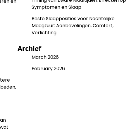
Timing van Zware Maaltijden: Effecten op
eren en
Symptomen en Slaap
Beste Slaapposities voor Nachtelijke
Maagzuur: Aanbevelingen, Comfort,
Verlichting
Archief
March 2026
February 2026
otere
loeden,
kan
 wat