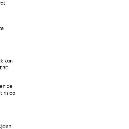
wat
te
uk kan
GERD
pen de
 risico
ijden