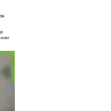
rde
op
 over