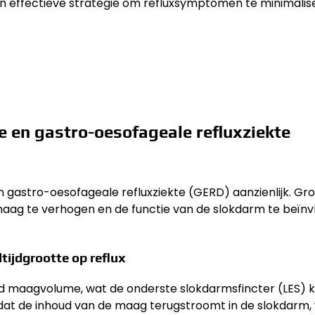
en effectieve strategie om refluxsymptomen te minimalis
e en gastro-oesofageale refluxziekte
gastro-oesofageale refluxziekte (GERD) aanzienlijk. Gr
maag te verhogen en de functie van de slokdarm te beïnv
ijdgrootte op reflux
gd maagvolume, wat de onderste slokdarmsfincter (LES) 
at de inhoud van de maag terugstroomt in de slokdarm,