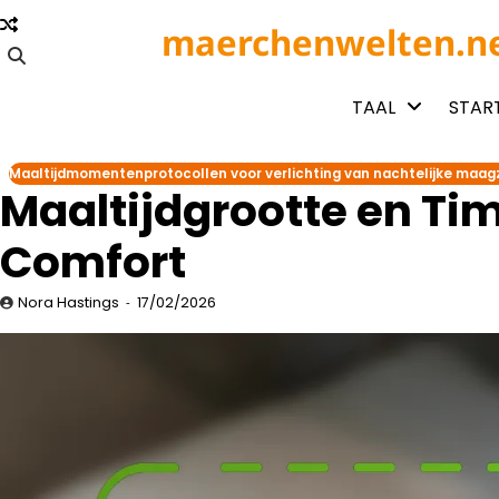
Skip
maerchenwelten.n
to
content
TAAL
STAR
Maaltijdmomentenprotocollen voor verlichting van nachtelijke maag
Maaltijdgrootte en Timi
Comfort
Nora Hastings
17/02/2026