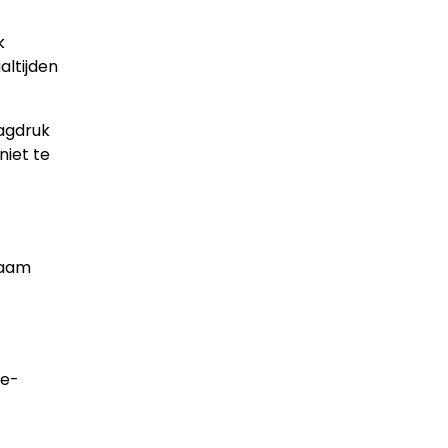
k
altijden
aagdruk
niet te
haam
te-