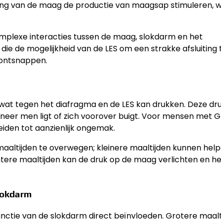
ing van de maag de productie van maagsap stimuleren, 
omplexe interacties tussen de maag, slokdarm en het
 die de mogelijkheid van de LES om een strakke afsluiting 
 ontsnappen.
wat tegen het diafragma en de LES kan drukken. Deze dr
nneer men ligt of zich voorover buigt. Voor mensen met 
eiden tot aanzienlijk ongemak.
maaltijden te overwegen; kleinere maaltijden kunnen hel
tere maaltijden kan de druk op de maag verlichten en het
slokdarm
functie van de slokdarm direct beïnvloeden. Grotere maalt