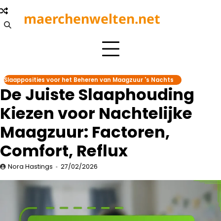
Skip
maerchenwelten.net
to
content
Slaapposities voor het Beheren van Maagzuur 's Nachts
De Juiste Slaaphouding
Kiezen voor Nachtelijke
Maagzuur: Factoren,
Comfort, Reflux
Nora Hastings
27/02/2026